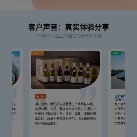
客户声音：真实体验分享
1,500,000+企业所信任的无代码平台
分系统无论它
通过轻流，我们把内部酒品生产体系标准化，
为了满足企业业
没有办法随时
实现时间、人员、酒款等维度分析，并通过开
无代码开发平台
。但是轻流可
放接口打造内容生态。采购、销售、库管数据
定制个性化系统
持续演化的，
串联后，非标业务流转更透明，团队也能更快
团队已经连续两
代演化的。
把业务想法落地。
功荣获智慧工厂