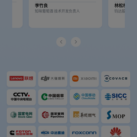
李竹良
林松杉
人
知味葡萄酒 技术开发负责人
钧达股份信息

