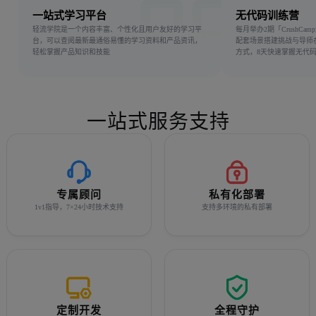
一站式学习平台
无代码训练营
轻流学院是一个内容丰富、个性化且用户友好的学习平
每月举办2期「CrushCa
台，可以查阅最新最通俗易懂的学习资料和产品资讯，
配套场景搭建挑战与导师
轻松掌握产品知识和技能
方式，8天快速掌握无代
一站式服务支持
专属顾问
私有化部署
1v1指导，7×24小时技术支持
支持多环境的私有部署
定制开发
全程守护