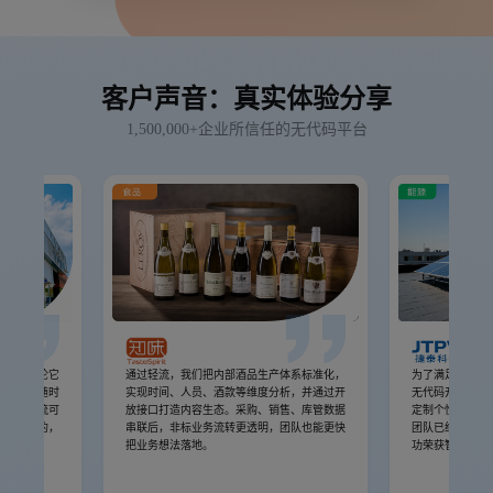
客户声音：真实体验分享
1,500,000+企业所信任的无代码平台
分系统无论它
通过轻流，我们把内部酒品生产体系标准化，
为了满足企业业
没有办法随时
实现时间、人员、酒款等维度分析，并通过开
无代码开发平台
。但是轻流可
放接口打造内容生态。采购、销售、库管数据
定制个性化系统
持续演化的，
串联后，非标业务流转更透明，团队也能更快
团队已经连续两
代演化的。
把业务想法落地。
功荣获智慧工厂