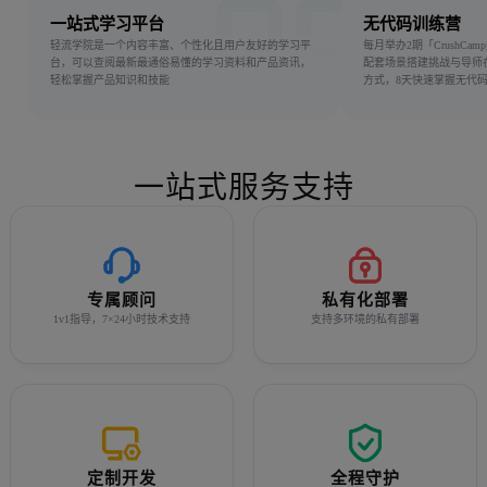
一站式学习平台
无代码训练营
轻流学院是一个内容丰富、个性化且用户友好的学习平
每月举办2期「CrushCa
台，可以查阅最新最通俗易懂的学习资料和产品资讯，
配套场景搭建挑战与导师
轻松掌握产品知识和技能
方式，8天快速掌握无代
一站式服务支持
专属顾问
私有化部署
1v1指导，7×24小时技术支持
支持多环境的私有部署
定制开发
全程守护