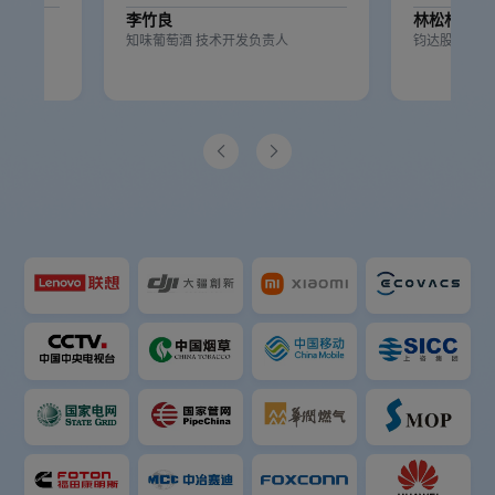
李竹良
林松杉
人
知味葡萄酒 技术开发负责人
钧达股份信息

