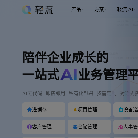
产品
方案
轻流 AI
陪伴企业成长的
一站式
业务管理
AI无代码 | 即搭即用 | 私有化部署 | 按需定制 | 对话式
进销存
项目管理
设备巡
客户管理
仓储管理
人事管