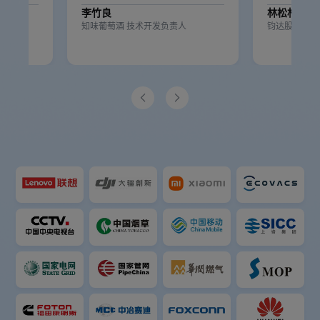
李竹良
林松杉
人
知味葡萄酒 技术开发负责人
钧达股份信息

