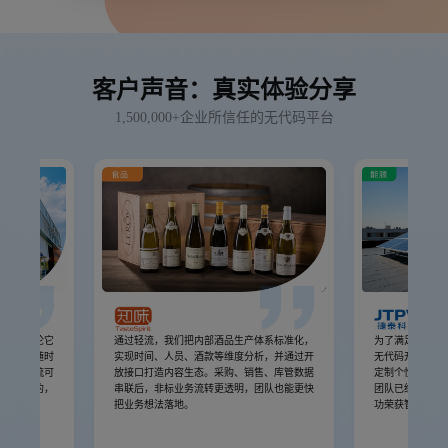
客户声音：真实体验分享
1,500,000+企业所信任的无代码平台
分系统无论它
通过轻流，我们把内部酒品生产体系标准化，
为了满足企业业
没有办法随时
实现时间、人员、酒款等维度分析，并通过开
无代码开发平台
。但是轻流可
放接口打造内容生态。采购、销售、库管数据
定制个性化系统
持续演化的，
串联后，非标业务流转更透明，团队也能更快
团队已经连续两
代演化的。
把业务想法落地。
功荣获智慧工厂