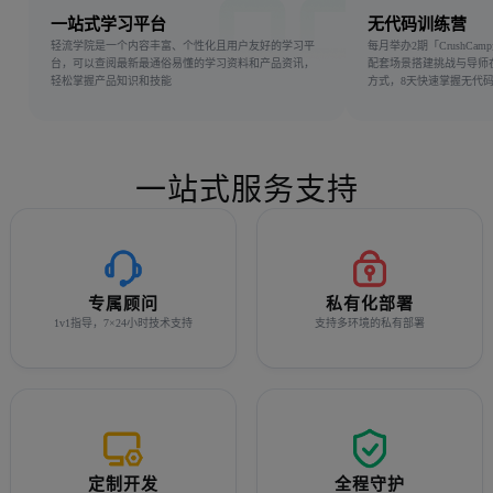
一站式学习平台
无代码训练营
轻流学院是一个内容丰富、个性化且用户友好的学习平
每月举办2期「CrushCa
台，可以查阅最新最通俗易懂的学习资料和产品资讯，
配套场景搭建挑战与导师
轻松掌握产品知识和技能
方式，8天快速掌握无代
一站式服务支持
专属顾问
私有化部署
1v1指导，7×24小时技术支持
支持多环境的私有部署
定制开发
全程守护