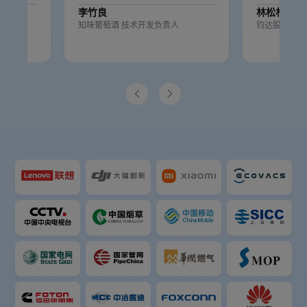
李竹良
林松杉
人
知味葡萄酒 技术开发负责人
钧达股份信息

