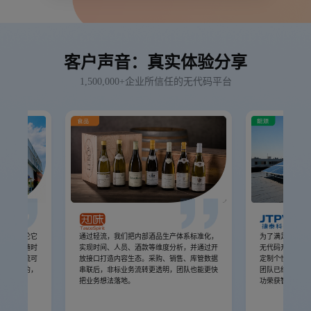
客户声音：真实体验分享
1,500,000+企业所信任的无代码平台
分系统无论它
通过轻流，我们把内部酒品生产体系标准化，
为了满足企业业
没有办法随时
实现时间、人员、酒款等维度分析，并通过开
无代码开发平台
。但是轻流可
放接口打造内容生态。采购、销售、库管数据
定制个性化系统
持续演化的，
串联后，非标业务流转更透明，团队也能更快
团队已经连续两
代演化的。
把业务想法落地。
功荣获智慧工厂