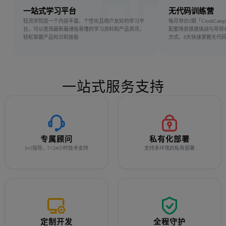
一站式学习平台
无代码训练营
轻流学院是一个内容丰富、个性化且用户友好的学习平
每月举办2期「CrushCa
台，可以查阅最新最通俗易懂的学习资料和产品资讯，
配套场景搭建挑战与导师
轻松掌握产品知识和技能
方式，8天快速掌握无代
一站式服务支持
专属顾问
私有化部署
1v1指导，7×24小时技术支持
支持多环境的私有部署
定制开发
全程守护