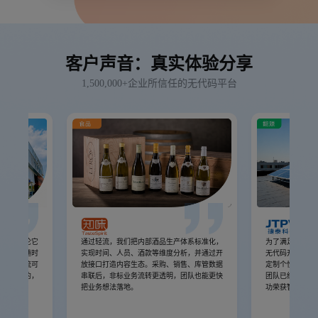
客户声音：真实体验分享
1,500,000+企业所信任的无代码平台
分系统无论它
通过轻流，我们把内部酒品生产体系标准化，
为了满足企业业
没有办法随时
实现时间、人员、酒款等维度分析，并通过开
无代码开发平台
。但是轻流可
放接口打造内容生态。采购、销售、库管数据
定制个性化系统
持续演化的，
串联后，非标业务流转更透明，团队也能更快
团队已经连续两
代演化的。
把业务想法落地。
功荣获智慧工厂