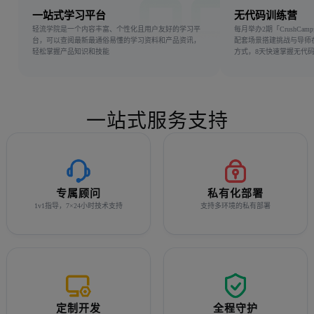
一站式学习平台
无代码训练营
轻流学院是一个内容丰富、个性化且用户友好的学习平
每月举办2期「CrushCa
台，可以查阅最新最通俗易懂的学习资料和产品资讯，
配套场景搭建挑战与导师
轻松掌握产品知识和技能
方式，8天快速掌握无代
一站式服务支持
专属顾问
私有化部署
1v1指导，7×24小时技术支持
支持多环境的私有部署
定制开发
全程守护