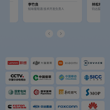
李竹良
林松杉
人
知味葡萄酒 技术开发负责人
钧达股份信息

