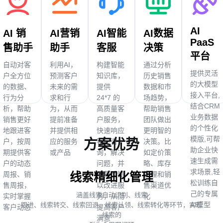
AI
AI 销
AI营销
AI智能
AI数据
PaaS
售助手
助手
客服
决策
平台
自动对客
利用AI，
构建智能
通过分析
提供灵活
户全方位
预测客户
知识库，
历史销售
的大模型
的数据、
未来的需
提供
数据和市
接入平台,
行为分
求和行
24*7 的
场趋势，
结合CRM
析，帮助
为，从而
高质量客
帮助销售
业务数据
销售更好
提前准备
户服务，
团队做出
的个性化
地跟进客
并提供相
快速响应
更明智的
模版,可帮
方案优势
户，按周
应的服务
客户咨
决策。比
助企业快
期提供客
或产品
询，解决
如定价策
速生成需
户的动态
问题，并
略、库存
求场景,轻
周报、销
收集反馈
管理和销
线索精细化管理
松训练自
售周报，
以改进服
售渠道优
己的专属
涵盖线索自动识别、线索
实时掌握
务，从而
化
AI模型
跟进、线索转交、线索回退、线索认领、线索转化等环节，实现
客户动态
提高客户
线索的
满意