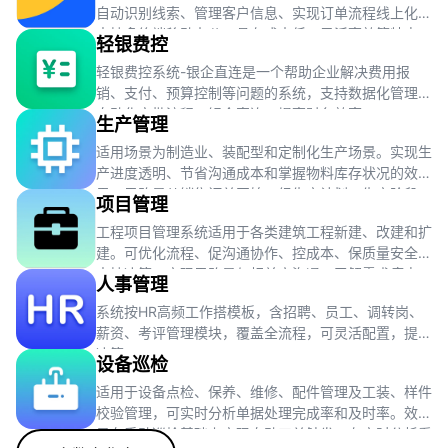
自动识别线索、管理客户信息、实现订单流程线上化，
支持多终端移动办公，具有成本低、灵活高效等特点。
轻银费控
轻银费控系统-银企直连是一个帮助企业解决费用报
销、支付、预算控制等问题的系统，支持数据化管理、
自动化审批流程、银企直连，提高财务效率。
生产管理
适用场景为制造业、装配型和定制化生产场景。实现生
产进度透明、节省沟通成本和掌握物料库存状况的效
果。思路是从销售订单开始，经生产计划、生产阶段、
项目管理
质量检验到库存管理，完成整个生产流程。
工程项目管理系统适用于各类建筑工程新建、改建和扩
建。可优化流程、促沟通协作、控成本、保质量安全及
支持决策。实现思路是与相关方沟通，了解需求痛点，
人事管理
收集整理数据，评估现有模式。
系统按HR高频工作搭模板，含招聘、员工、调转岗、
薪资、考评管理模块，覆盖全流程，可灵活配置，提效
决策。
设备巡检
适用于设备点检、保养、维修、配件管理及工装、样件
校验管理，可实时分析单据处理完成率和及时率。效果
是在手动巡检基础上实现自动工单触发，有实时分析看