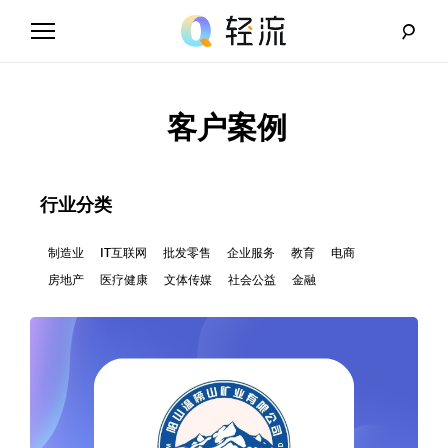
Skip
to
content
轻
流
客户案例
_
A
行业分类
I
制造业
IT互联网
批发零售
企业服务
教育
电商
房地产
医疗健康
文体传媒
社会公益
金融
无
代
码
解