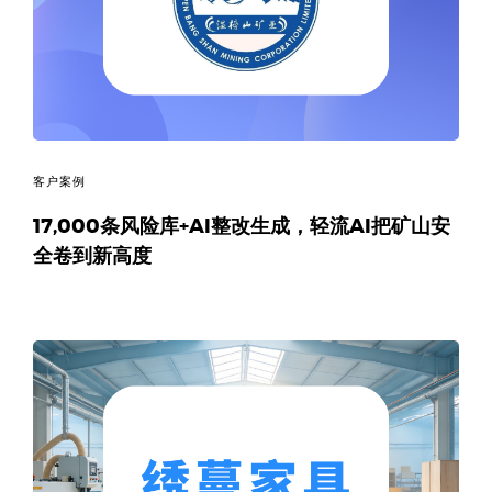
决
方
案
_
客户案例
低
17,000条风险库+AI整改生成，轻流AI把矿山安
全卷到新高度
代
码
_
零
代