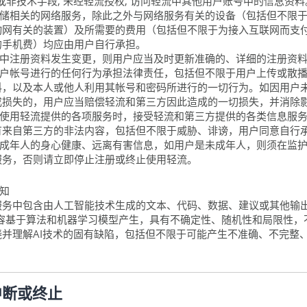
术或非技术手段, 未经轻流授权, 访问轻流中其他用户账号中的信息资料
云存储相关的网络服务，除此之外与网络服务有关的设备（包括但不限
动网有关的装置）及所需要的费用（包括但不限于为接入互联网而支
的手机费）均应由用户自行承担。
过程中注册资料发生变更，则用户应当及时更新准确的、详细的注册资
其用户帐号进行的任何行为承担法律责任，包括但不限于用户上传或散
料，以及本人或他人利用其帐号和密码所进行的一切行为。如因用户
成损失的，用户应当赔偿轻流和第三方因此造成的一切损失，并消除
意在使用轻流提供的各项服务时，接受轻流和第三方提供的各类信息服
有来自第三方的非法内容，包括但不限于威胁、诽谤，用户同意自行
护未成年人的身心健康、远离有害信息，如用户是未成年人，则须在监
服务，否则请立即停止注册或终止使用轻流。
认知
务中包含由人工智能技术生成的文本、代码、数据、建议或其他输出内
内容基于算法和机器学习模型产生，具有不确定性、随机性和局限性，
并理解AI技术的固有缺陷，包括但不限于可能产生不准确、不完整
中断或终止