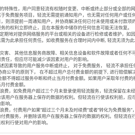
服务的特殊性，用户同意轻流有权随时变更、中断或终止部分或全部的
属于免费服务项目，轻流无需提前通知用户，也无需对任何用户或任
目，则须提前一周通知用户，并协商解决任何已付未使用或未付款项
服务的权利立即终止，且在本服务中储存的任何信息可能无法恢复。
或不定期地对提供网络服务的平台或相关的设备进行检修或者维护，如
需为此承担任何责任。如收费服务在合理时间内中断, 轻流无须为此承
自然灾害、 其他信息服务商故障、相关信息设备和软件故障或者任何不
何责任，但应尽可能减少该因素对用户的影响。
非上述因素导致的用户服务中断或终止， 对于免费服务， 轻流不承担
协商公平的原则下， 在不超过用户总付费金额的前提下, 进行赔偿解
偿金额不得超过服务中断和终止当月付费金额。如果用户采取年付费的
当月付费金额。
资源浪费，如免费用户超过三个月未登录使用轻流服务，轻流保留在未
除该用户在服务器上保存的数据的权利。但轻流在行使该权利前，应
的影响。
资源浪费，付费用户如果”超过三个月未及时续费”或者”转化为免费服务
的付费服务，并删除该用户在服务器上保存的数据的权利。但轻流在
该权利行使对用户的影响。