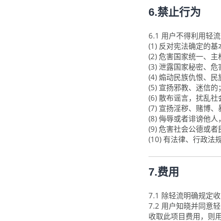
6.禁止行为
6.1 用户不得利用
(1) 反对宪法确定的
(2) 危害国家统一、
(3) 泄露国家秘密
(4) 煽动民族仇恨
(5) 宣扬邪教、迷信的
(6) 散布谣言，扰
(7) 宣扬淫秽、赌博
(8) 侮辱或者诽谤他
(9) 危害社会公德或
(10) 有法律、行政
7.费用
7.1 除轻流明确规
7.2 用户知晓并同
收取此项目费用，则