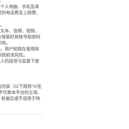
。
于个人电脑、手机及其
付的电话费及上网费、
料。
播文本、音频、视频、
未保管好其帐号和密码
影响。
务。用户知晓在使用轻
承担前述风险。
护人的指导与监督下使
容（以下简称"AI生
不代表本平台的立场、
、有偏见或不适用于特