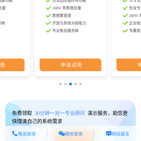
搭建功能

包含团队版所有功能

AI专
总量

100W 条数据总量

包含专

数据集管理

200W
务群

开放与系统对接能力

企业级

专业售后服务群

专属客
用
申请试用
免费领取
30分钟一对一专业顾问
演示服务，助您更
快理清自己的系统需求



微信咨询
电话咨询
网站留言
点击免费领取