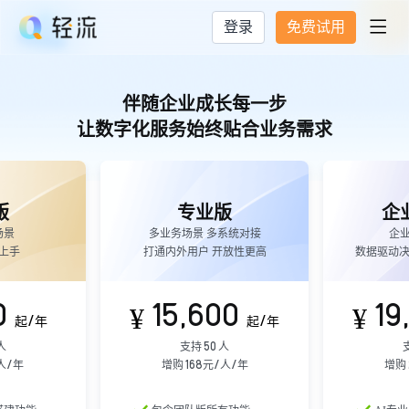
登录
免费试用

伴随企业成长每一步
让数字化服务始终贴合业务需求
版
专业版
企
场景
多业务场景 多系统对接
企
上手
打通内外用户 开放性更高
数据驱动决
0
15,600
19
¥
¥
起/年
起/年
人
支持 50 人
/人/年
增购 168元/人/年
增购 