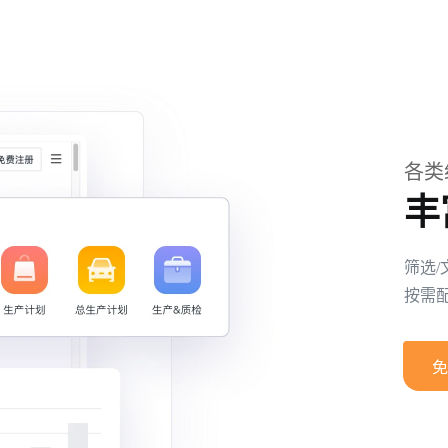
各类
丰
筛选/
按需