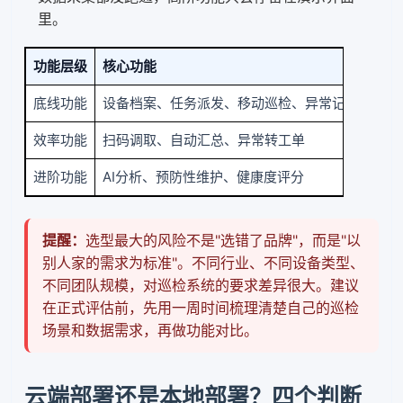
里。
功能层级
核心功能
选型
底线功能
设备档案、任务派发、移动巡检、异常记录
四个
效率功能
扫码调取、自动汇总、异常转工单
能让
进阶功能
AI分析、预防性维护、健康度评分
数据
提醒：
选型最大的风险不是"选错了品牌"，而是"以
别人家的需求为标准"。不同行业、不同设备类型、
不同团队规模，对巡检系统的要求差异很大。建议
在正式评估前，先用一周时间梳理清楚自己的巡检
场景和数据需求，再做功能对比。
云端部署还是本地部署？四个判断