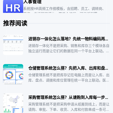
人事管理
痛点，收集整理数据，评估现有模式。
系统按HR高频工作搭模板，含招聘、员工、调转岗、
薪资、考评管理模块，覆盖全流程，可灵活配置，提
效决策。
设备巡检
推荐阅读
适用于设备点检、保养、维修、配件管理及工装、样
件校验管理，可实时分析单据处理完成率和及时率。
进销存一体化怎么落地？先统一物料编码再管准库存最后接购销
效果是在手动巡检基础上实现自动工单触发，有实时
更多数字化产品
分析看板。思路是维护台账、方案，生成工单并处
进销存一体化不是把采购、销售和库存三个模块各自
理、统计相关情况。
独立运行而是让它们的数据在同一个平台上联动。当
销售出库时库存自动扣减采购入库时库存自动增加库
存低于安全线时自动触发采购建议。轻流AI无代码平
台支持按企业实际业务流程配置进销存闭环。
仓储管理系统怎么搭？先把入库、出库和盘点三个场景跑通
仓储管理系统不是把库存记在电脑上而是让入库、出
库、盘点、调拨和库位管理在统一平台上联动。医药
流通行业对批号追溯和效期管理的严格要求决定了仓
储管理必须精准到每一批次。轻流AI无代码平台支持
按仓库实际布局配置库位和作业流程扫码即录数据实
采购管理系统怎么搭？从请购到入库每一步都设时限和责任人
时同步。
采购管理系统不是把采购申请从纸搬到线上，而是让
请购、审批、下单、收货、入库和付款串成一条可追