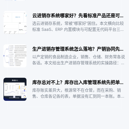
溯的闭环。国际工程项目中采购涉及多币种和多供应
商协调，传统方式下采购进度靠邮件和电话追踪异常
响应滞后。轻流AI无代码平台支持按企业实际采购流
云进销存系统哪家好？先看标准产品还是可配置平台
程灵活配置审批链和供应商管理，帮助采购经理从手
选云进销存系统，常被“哪家好”困住。本文横向比较
工追进度转向系统驱动采购全链路管理。
标准 SaaS、ERP 内置模块与可配置无代码平台三类
形态，讲清各自适合的场景与边界，并以医药流通多
方协同实践说明选型要看业务持续迭代能力。轻流AI
无代码平台属于可随业务调整的业务管理平台，适合
生产进销存管理系统怎么落地？产销协同先理主数据再上系统
放在流程、数据与 AI 结合的语境中理解，而不是简
以产定销的食品制造企业，销售、仓储、财务常各说
单排座次，企业应先看清自己最痛的断点，再按场景
各话。本文给出生产进销存管理系统的实操路径：先
匹配，而不是对着榜单抄答案。把榜单当参考，把真
理商品与客户主数据，再搭销售—仓储—财务三段链
实断点当依据，选型才不会跑偏。
路，分阶段上线并控风险，并说明适合与暂不适合的
边界。轻流AI无代码平台可承载这类随业务变化的产
库存总对不上？库存出入库管理系统先把单据连起来
销协同流程，让订货、配送与对账在同一根轴上跑，
库存账实差异大，根源常不在仓管，而在采购、销
而不是四股各说各话的绳，管理层看到的才是同一份
售、仓库各记各的表，单据没有汇到同一本账。本文
实时真相。主数据立住，协同才通，系统才能真正替
从入库、上架、出库、盘点讲清库存出入库管理系统
代四套各自为政的表。
如何让每张单据自动改写库存，并给出错误流程与推
荐流程对照、多仓调拨与盘点差异处理建议，以及适
合与暂不适合的边界。轻流AI无代码平台可承载这类
随业务变化的出入库与对账流程，让账实差异在发生