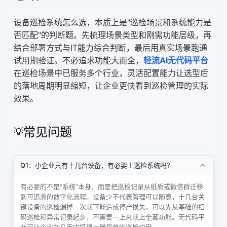
设备巡检系统怎么选，本质上是"巡检场景和系统能力是
否匹配"的判断题。先梳理场景类型和刚需功能层级，再
结合部署方式与IT能力综合判断，最后用真实场景跑通
试用期验证。不必追求功能大而全，
轻流AI无代码平台
在巡检场景中已服务多个行业，灵活配置能力让选型后
的落地周期明显缩短，让企业更快看到巡检管理的实际
效果。
常见问题
Q1：小企业只有十几台设备，有必要上巡检系统吗？
有必要的不是“系统”本身，而是把巡检记录从纸质或微信群迁移
到可追溯的数字化流程。设备少不代表管理可以随意，十几台关
键设备的巡检漏掉一次就可能造成停产损失。可以先从基础的扫
码巡检和异常记录起步，不需要一上来就上全套功能。无代码平
台可让企业在几天内搭建出最简单的巡检应用。