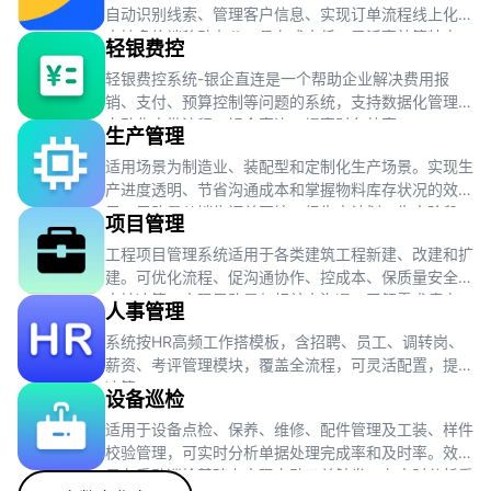
自动识别线索、管理客户信息、实现订单流程线上化，
支持多终端移动办公，具有成本低、灵活高效等特点。
轻银费控
轻银费控系统-银企直连是一个帮助企业解决费用报
销、支付、预算控制等问题的系统，支持数据化管理、
自动化审批流程、银企直连，提高财务效率。
生产管理
适用场景为制造业、装配型和定制化生产场景。实现生
产进度透明、节省沟通成本和掌握物料库存状况的效
果。思路是从销售订单开始，经生产计划、生产阶段、
项目管理
质量检验到库存管理，完成整个生产流程。
工程项目管理系统适用于各类建筑工程新建、改建和扩
建。可优化流程、促沟通协作、控成本、保质量安全及
支持决策。实现思路是与相关方沟通，了解需求痛点，
人事管理
收集整理数据，评估现有模式。
系统按HR高频工作搭模板，含招聘、员工、调转岗、
薪资、考评管理模块，覆盖全流程，可灵活配置，提效
决策。
设备巡检
适用于设备点检、保养、维修、配件管理及工装、样件
校验管理，可实时分析单据处理完成率和及时率。效果
是在手动巡检基础上实现自动工单触发，有实时分析看