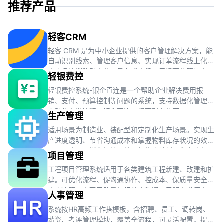
推荐产品
轻客CRM
轻客 CRM 是为中小企业提供的客户管理解决方案，能
自动识别线索、管理客户信息、实现订单流程线上化，
支持多终端移动办公，具有成本低、灵活高效等特点。
轻银费控
轻银费控系统-银企直连是一个帮助企业解决费用报
销、支付、预算控制等问题的系统，支持数据化管理、
自动化审批流程、银企直连，提高财务效率。
生产管理
适用场景为制造业、装配型和定制化生产场景。实现生
产进度透明、节省沟通成本和掌握物料库存状况的效
果。思路是从销售订单开始，经生产计划、生产阶段、
项目管理
质量检验到库存管理，完成整个生产流程。
工程项目管理系统适用于各类建筑工程新建、改建和扩
建。可优化流程、促沟通协作、控成本、保质量安全及
支持决策。实现思路是与相关方沟通，了解需求痛点，
人事管理
收集整理数据，评估现有模式。
系统按HR高频工作搭模板，含招聘、员工、调转岗、
薪资、考评管理模块，覆盖全流程，可灵活配置，提效