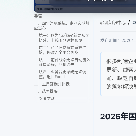
导语
/
轻流知识中心
一、四个常见踩坑，企业选型前
应当心
坑一：以为"无代码"就要从零
搭建，上线周期远超预期
发布时间：2026年7
坑二：产品信息多端重复维
护，修改需全平台同步
坑三：前台线索无法自动流入
很多制造企
销售流程，商机流失
更新、线索
坑四：业务变更系统无法调
整，退回Excel
通、缺乏自
二、工具筛选对比表
的落地解决
三、选型提醒
参考文献
2026