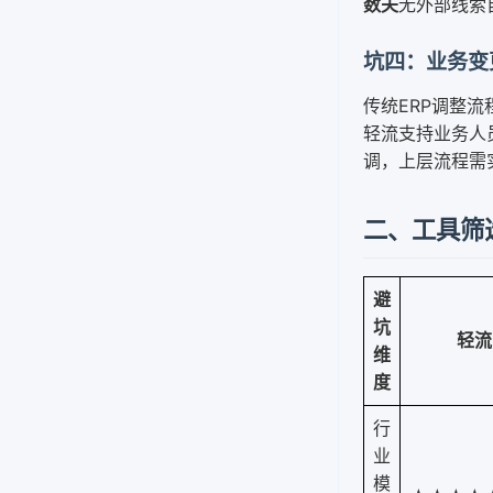
数夫
无外部线索
坑四：业务变更
传统ERP调整
轻流支持业务人
调，上层流程需
二、工具筛
避
坑
轻流
维
度
行
业
模