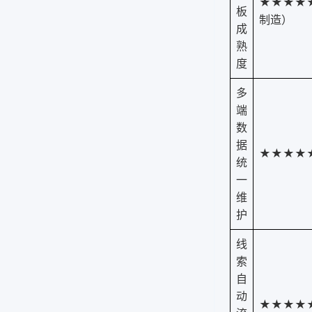
★★★★
板
制造）
成
熟
度
多
端
数
据
★★★★
统
一
维
护
线
索
自
动
★★★★