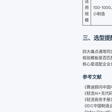
适
用
100-100
规
小制造
模
三、选型提
四大痛点通常同步
核验模板是否匹
核心是适配企业
参考文献
《赛迪顾问中国
《轻流AI+无代
《轻流商务手册》
《IDC中国制造
《Infor Clo