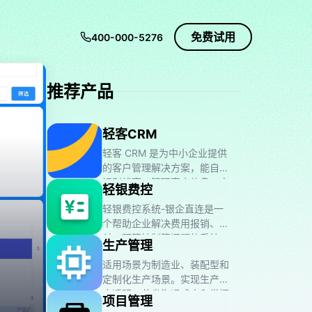
免费试用
400-000-5276
推荐产品
轻客CRM
轻客 CRM 是为中小企业提供
的客户管理解决方案，能自动
识别线索、管理客户信息、实
轻银费控
现订单流程线上化，支持多终
轻银费控系统-银企直连是一
端移动办公，具有成本低、灵
个帮助企业解决费用报销、支
活高效等特点。
付、预算控制等问题的系统，
生产管理
支持数据化管理、自动化审批
适用场景为制造业、装配型和
流程、银企直连，提高财务效
定制化生产场景。实现生产进
率。
度透明、节省沟通成本和掌握
项目管理
物料库存状况的效果。思路是