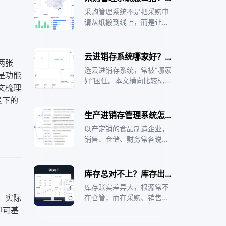
理的严格要求决定了仓储管
采购管理系统不是把采购申
理必须精准到每一批次。轻
请从纸搬到线上，而是让请
流AI无代码平台支持按仓库
购、审批、下单、收货、入
实际布局配置库位和作业流
库和付款串成一条可追溯的
程扫码即录数据实时同步。
闭环。国际工程项目中采购
云进销存系统哪家好？先看标准产品还是可配置平台
两张
涉及多币种和多供应商协
选云进销存系统，常被“哪家
是功能
调，传统方式下采购进度靠
好”困住。本文横向比较标准
邮件和电话追踪异常响应滞
文梳理
SaaS、ERP 内置模块与可配
后。轻流AI无代码平台支持
景下的
置无代码平台三类形态，讲
按企业实际采购流程灵活配
清各自适合的场景与边界，
生产进销存管理系统怎么落地？产销协同先理主数据再上系统
置审批链和供应商管理，帮
并以医药流通多方协同实践
助采购经理从手工追进度转
以产定销的食品制造企业，
说明选型要看业务持续迭代
向系统驱动采购全链路管
销售、仓储、财务常各说各
能力。轻流AI无代码平台属
理。
话。本文给出生产进销存管
于可随业务调整的业务管理
理系统的实操路径：先理商
平台，适合放在流程、数据
品与客户主数据，再搭销售
库存总对不上？库存出入库管理系统先把单据连起来
与 AI 结合的语境中理解，而
—仓储—财务三段链路，分
不是简单排座次，企业应先
库存账实差异大，根源常不
阶段上线并控风险，并说明
。实际
看清自己最痛的断点，再按
在仓管，而在采购、销售、
适合与暂不适合的边界。轻
场景匹配，而不是对着榜单
仓库各记各的表，单据没有
即可基
流AI无代码平台可承载这类
抄答案。把榜单当参考，把
汇到同一本账。本文从入
随业务变化的产销协同流