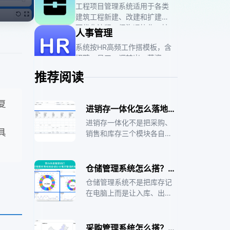
工程项目管理系统适用于各类
从销售订单开始，经生产计
建筑工程新建、改建和扩建。
划、生产阶段、质量检验到库
可优化流程、促沟通协作、控
存管理，完成整个生产流程。
人事管理
成本、保质量安全及支持决
系统按HR高频工作搭模板，含
策。实现思路是与相关方沟
招聘、员工、调转岗、薪资、
通，了解需求痛点，收集整理
考评管理模块，覆盖全流程，
数据，评估现有模式。
设备巡检
推荐阅读
可灵活配置，提效决策。
适用于设备点检、保养、维
修、配件管理及工装、样件校
复
进销存一体化怎么落地？先统一物料编码再管准库存最后接购销
验管理，可实时分析单据处理
更多数字化产品
完成率和及时率。效果是在手
进销存一体化不是把采购、
具
动巡检基础上实现自动工单触
销售和库存三个模块各自独
发，有实时分析看板。思路是
立运行而是让它们的数据在
维护台账、方案，生成工单并
同一个平台上联动。当销售
处理、统计相关情况。
出库时库存自动扣减采购入
仓储管理系统怎么搭？先把入库、出库和盘点三个场景跑通
库时库存自动增加库存低于
仓储管理系统不是把库存记
安全线时自动触发采购建
在电脑上而是让入库、出
议。轻流AI无代码平台支持
库、盘点、调拨和库位管理
按企业实际业务流程配置进
在统一平台上联动。医药流
销存闭环。
通行业对批号追溯和效期管
采购管理系统怎么搭？从请购到入库每一步都设时限和责任人