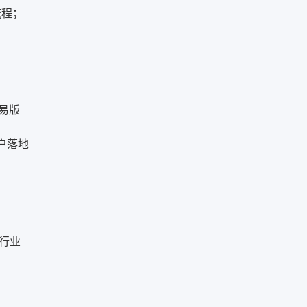
真实断点当依据，选型才不
库、上架、出库、盘点讲清
程，让订货、配送与对账在
流程；
会跑偏。
库存出入库管理系统如何让
同一根轴上跑，而不是四股
每张单据自动改写库存，并
各说各话的绳，管理层看到
给出错误流程与推荐流程对
的才是同一份实时真相。主
照、多仓调拨与盘点差异处
数据立住，协同才通，系统
理建议，以及适合与暂不适
才能真正替代四套各自为政
合的边界。轻流AI无代码平
的表。
台可承载这类随业务变化的
易版
出入库与对账流程，让账实
差异在发生那一刻就被看
户落地
见。先把单据连起来，比堆
功能更能解决库存对不上的
老问题。
行业