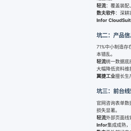
轻流
：覆盖装配
数夫软件
：深耕
Infor CloudSui
坑二：产品信
71%中小制造
本错乱。
轻流
统一数据底
大幅降低资料维
翼捷工业
擅长生
坑三：前台线
官网咨询表单数
损失显著。
轻流
外部页面线
Infor
集成成熟，