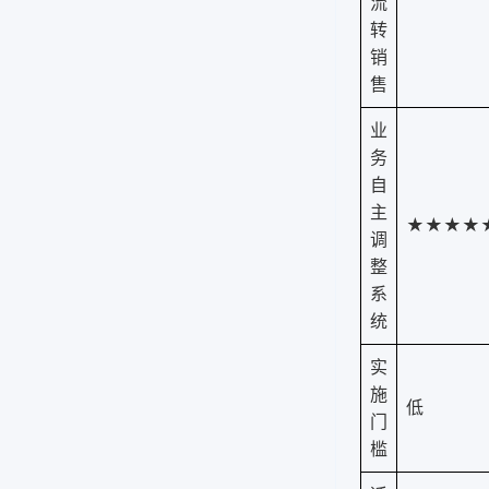
流
转
销
售
业
务
自
主
★★★★
调
整
系
统
实
施
低
门
槛