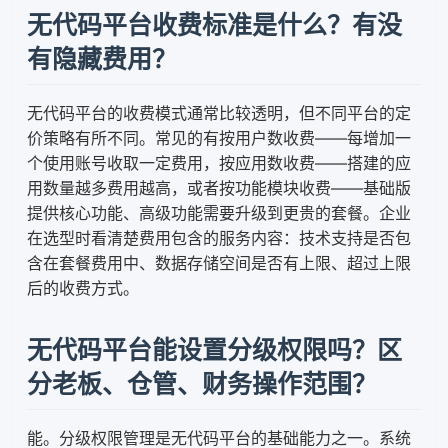
无代码平台收费标准是什么？有没
有隐藏费用？
无代码平台的收费模式通常比较透明，但不同平台的定
价策略有所不同。常见的有按用户数收费——每增加一
个使用账号收取一定费用，按应用数收费——搭建的应
用数量越多费用越高，或者按功能模块收费——基础版
提供核心功能、高级功能需要升级到更贵的套餐。企业
在选型时看清楚费用包含的服务内容：技术支持是否包
含在套餐费用中、数据存储空间是否有上限、超过上限
后的收费方式。
无代码平台能设置分级权限吗？区
分老板、仓管、财务操作范围？
能。分级权限管理是无代码平台的基础能力之一。系统