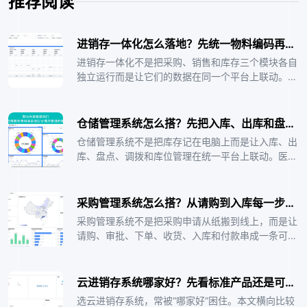
推荐阅读
适用于设备点检、保养、维修、配件管理及工装、样
件校验管理，可实时分析单据处理完成率和及时率。
进销存一体化怎么落地？先统一物料编码再管准库存最后接购销
效果是在手动巡检基础上实现自动工单触发，有实时
更多数字化产品
分析看板。思路是维护台账、方案，生成工单并处
进销存一体化不是把采购、销售和库存三个模块各自
理、统计相关情况。
独立运行而是让它们的数据在同一个平台上联动。当
销售出库时库存自动扣减采购入库时库存自动增加库
存低于安全线时自动触发采购建议。轻流AI无代码平
台支持按企业实际业务流程配置进销存闭环。
仓储管理系统怎么搭？先把入库、出库和盘点三个场景跑通
仓储管理系统不是把库存记在电脑上而是让入库、出
库、盘点、调拨和库位管理在统一平台上联动。医药
流通行业对批号追溯和效期管理的严格要求决定了仓
储管理必须精准到每一批次。轻流AI无代码平台支持
按仓库实际布局配置库位和作业流程扫码即录数据实
采购管理系统怎么搭？从请购到入库每一步都设时限和责任人
时同步。
采购管理系统不是把采购申请从纸搬到线上，而是让
请购、审批、下单、收货、入库和付款串成一条可追
溯的闭环。国际工程项目中采购涉及多币种和多供应
商协调，传统方式下采购进度靠邮件和电话追踪异常
响应滞后。轻流AI无代码平台支持按企业实际采购流
云进销存系统哪家好？先看标准产品还是可配置平台
程灵活配置审批链和供应商管理，帮助采购经理从手
选云进销存系统，常被“哪家好”困住。本文横向比较