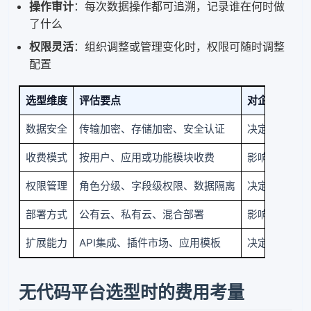
操作审计
：每次数据操作都可追溯，记录谁在何时做
了什么
权限灵活
：组织调整或管理变化时，权限可随时调整
配置
选型维度
评估要点
对企业的影响
数据安全
传输加密、存储加密、安全认证
决定企业能否
收费模式
按用户、应用或功能模块收费
影响长期使用
权限管理
角色分级、字段级权限、数据隔离
决定系统的管
部署方式
公有云、私有云、混合部署
影响数据控制
扩展能力
API集成、插件市场、应用模板
决定系统的长
无代码平台选型时的费用考量