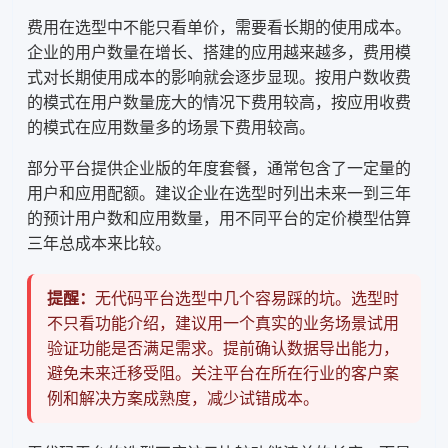
费用在选型中不能只看单价，需要看长期的使用成本。
企业的用户数量在增长、搭建的应用越来越多，费用模
式对长期使用成本的影响就会逐步显现。按用户数收费
的模式在用户数量庞大的情况下费用较高，按应用收费
的模式在应用数量多的场景下费用较高。
部分平台提供企业版的年度套餐，通常包含了一定量的
用户和应用配额。建议企业在选型时列出未来一到三年
的预计用户数和应用数量，用不同平台的定价模型估算
三年总成本来比较。
提醒：
无代码平台选型中几个容易踩的坑。选型时
不只看功能介绍，建议用一个真实的业务场景试用
验证功能是否满足需求。提前确认数据导出能力，
避免未来迁移受阻。关注平台在所在行业的客户案
例和解决方案成熟度，减少试错成本。