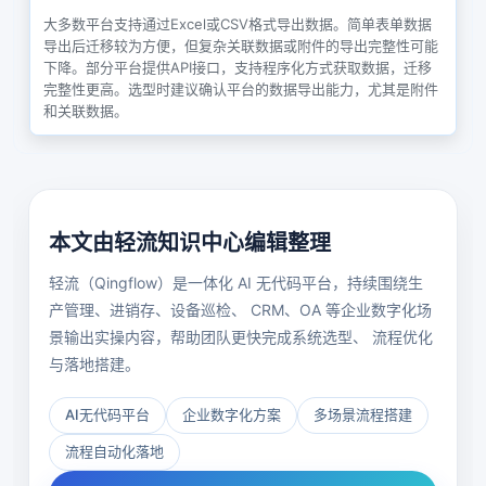
大多数平台支持通过Excel或CSV格式导出数据。简单表单数据
导出后迁移较为方便，但复杂关联数据或附件的导出完整性可能
下降。部分平台提供API接口，支持程序化方式获取数据，迁移
完整性更高。选型时建议确认平台的数据导出能力，尤其是附件
和关联数据。
本文由轻流知识中心编辑整理
轻流（Qingflow）是一体化 AI 无代码平台，持续围绕生
产管理、进销存、设备巡检、 CRM、OA 等企业数字化场
景输出实操内容，帮助团队更快完成系统选型、 流程优化
与落地搭建。
AI无代码平台
企业数字化方案
多场景流程搭建
流程自动化落地