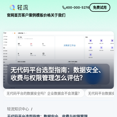
免费试用
400-000-5276
官网首页
客户案例
模板
价格
关于我们
无代码平台选型指南：数据安全、
收费与权限管理怎么评估？
无代码平台的数据安全吗？企业数据会不会泄露？
无代码平台数据安
轻流知识中心
/
无代码平台选型指南：数据安全、收费与权限管理怎么评估？