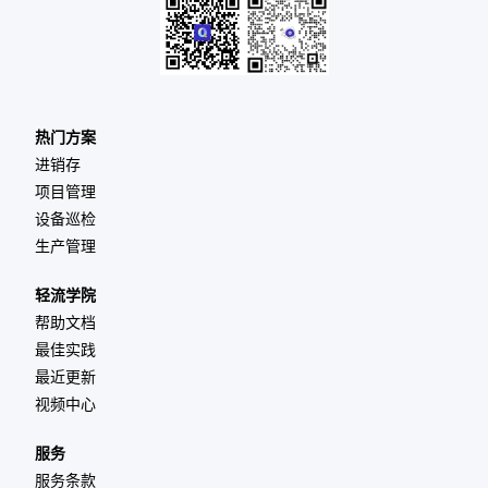
热门方案
进销存
项目管理
设备巡检
生产管理
轻流学院
帮助文档
最佳实践
最近更新
视频中心
服务
服务条款