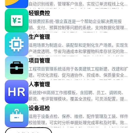
自动识别线索、管理客户信息、实现订单流程线上化，
支持多终端移动办公，具有成本低、灵活高效等特点。
轻银费控
轻银费控系统-银企直连是一个帮助企业解决费用报
销、支付、预算控制等问题的系统，支持数据化管理、
自动化审批流程、银企直连，提高财务效率。
生产管理
适用场景为制造业、装配型和定制化生产场景。实现生
产进度透明、节省沟通成本和掌握物料库存状况的效
果。思路是从销售订单开始，经生产计划、生产阶段、
项目管理
质量检验到库存管理，完成整个生产流程。
工程项目管理系统适用于各类建筑工程新建、改建和扩
建。可优化流程、促沟通协作、控成本、保质量安全及
支持决策。实现思路是与相关方沟通，了解需求痛点，
人事管理
收集整理数据，评估现有模式。
系统按HR高频工作搭模板，含招聘、员工、调转岗、
薪资、考评管理模块，覆盖全流程，可灵活配置，提效
决策。
设备巡检
适用于设备点检、保养、维修、配件管理及工装、样件
校验管理，可实时分析单据处理完成率和及时率。效果
是在手动巡检基础上实现自动工单触发，有实时分析看