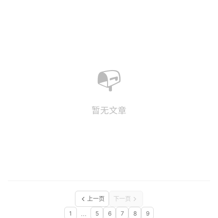
📭
暂无文章
上一页
下一页
...
1
5
6
7
8
9