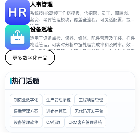
支持决策。实现思路是与相关方沟通，了解需求痛点，
人事管理
收集整理数据，评估现有模式。
系统按HR高频工作搭模板，含招聘、员工、调转岗、
薪资、考评管理模块，覆盖全流程，可灵活配置，提效
决策。
设备巡检
适用于设备点检、保养、维修、配件管理及工装、样件
校验管理，可实时分析单据处理完成率和及时率。效果
是在手动巡检基础上实现自动工单触发，有实时分析看
更多数字化产品
板。思路是维护台账、方案，生成工单并处理、统计相
关情况。
热门话题
制造业数字化
生产管理系统
工程项目管理
售后管理方案
进销存管理
无代码开发平台
设备管理软件
OA行政
CRM客户管理系统